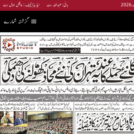
بانی: عبداللہ بٹ ایڈیٹرانچیف : عاقل جمال بٹ
گزشتہ شمارے
📅