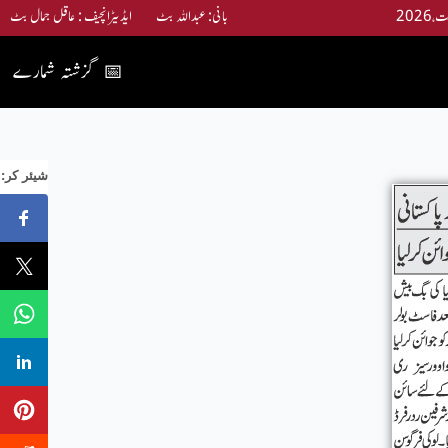
بانی: عبداللہ بٹ ایڈیٹرانچیف : عاقل جمال بٹ
گزشتہ شمارے
📅
:شیئر کر