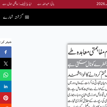
بانی: عبداللہ بٹ ایڈیٹرانچیف : عاقل جمال بٹ
گزشتہ شمارے
📅
:شیئر کر