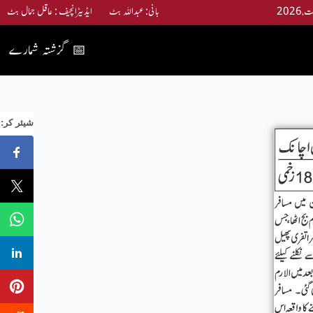
بانی: عبداللہ بٹ ایڈیٹرانچیف : عاقل جمال بٹ
گزشتہ شمارے
📅
:شیئر کر