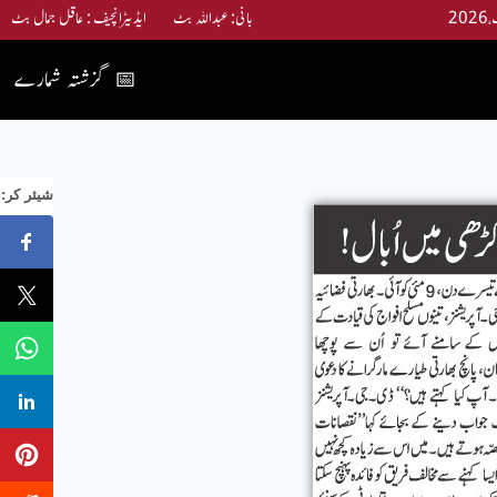
بانی: عبداللہ بٹ ایڈیٹرانچیف : عاقل جمال بٹ
گزشتہ شمارے
📅
:شیئر کر