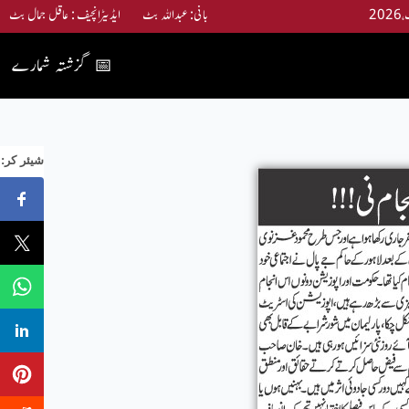
بانی: عبداللہ بٹ ایڈیٹرانچیف : عاقل جمال بٹ
گزشتہ شمارے
📅
:شیئر کر