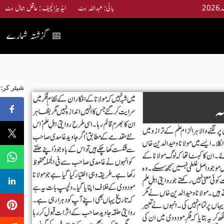
بانی: عبداللہ بٹ ایڈیٹرانچیف : عاقل جمال بٹ
گزشتہ شمارے
📅
:شیئر کر