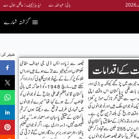
بانی: عبداللہ بٹ ایڈیٹرانچیف : عاقل جمال بٹ
گزشتہ شمارے
📅
:شیئر کر