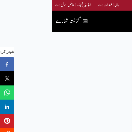
بانی: عبداللہ بٹ ایڈیٹرانچیف : عاقل جمال بٹ
گزشتہ شمارے
📅
:شیئر کر