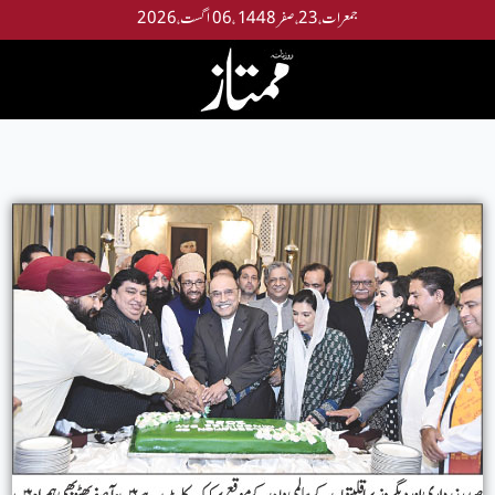
جمعرات،23،صفر 1448 ،06 اگست،2026