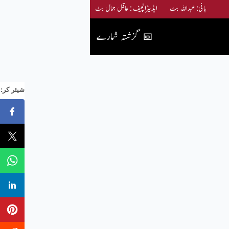
بانی: عبداللہ بٹ ایڈیٹرانچیف : عاقل جمال بٹ
گزشتہ شمارے
📅
:شیئر کر