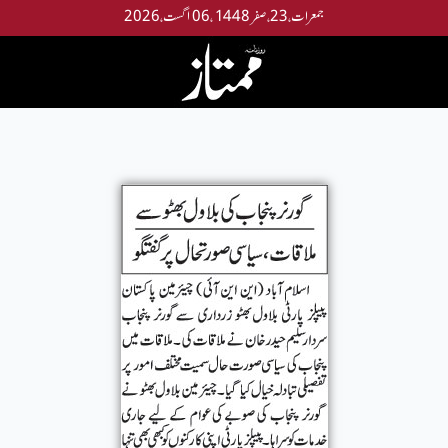
جمعرات،23،صفر 1448 ،06 اگست،2026