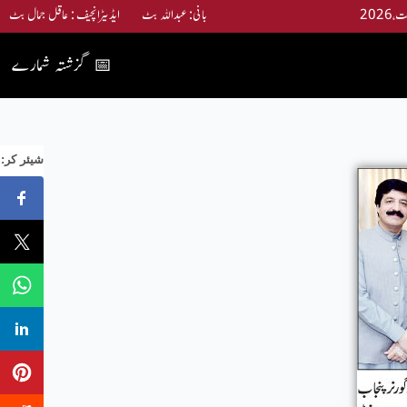
بانی: عبداللہ بٹ ایڈیٹرانچیف : عاقل جمال بٹ
گزشتہ شمارے
📅
:شیئر کر