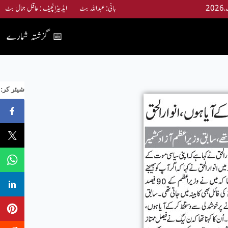
بانی: عبداللہ بٹ ایڈیٹرانچیف : عاقل جمال بٹ
گزشتہ شمارے
📅
:شیئر کر