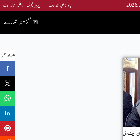
بانی: عبداللہ بٹ ایڈیٹرانچیف : عاقل جمال بٹ
گزشتہ شمارے
📅
:شیئر کر