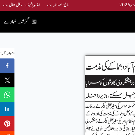
بانی: عبداللہ بٹ ایڈیٹرانچیف : عاقل جمال بٹ
گزشتہ شمارے
📅
:شیئر کر