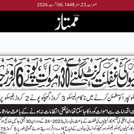
جمعرات،23،صفر 1448 ،06 اگست،2026