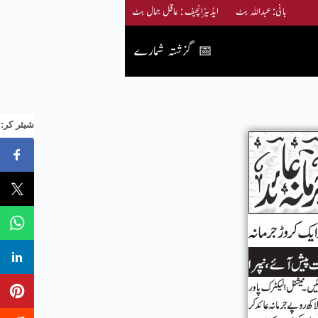
بانی: عبداللہ بٹ ایڈیٹرانچیف : عاقل جمال بٹ
گزشتہ شمارے
📅
:شیئر کر