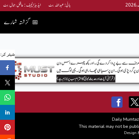
بانی: عبداللہ بٹ ایڈیٹرانچیف : عاقل جمال بٹ
گزشتہ شمارے
📅
:شیئر کر
Daily Mumtaz
This material may not be publi
Design 