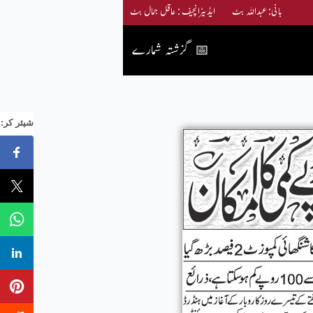
بانی: عبداللہ بٹ ایڈیٹرانچیف : عاقل جمال بٹ
گزشتہ شمارے
📅
:شیئر کر