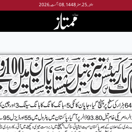
ہفتہ،25،صفر 1448 ،08 اگست،2026