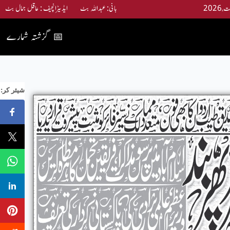
بانی: عبداللہ بٹ ایڈیٹرانچیف : عاقل جمال بٹ
گزشتہ شمارے
📅
:شیئر کر