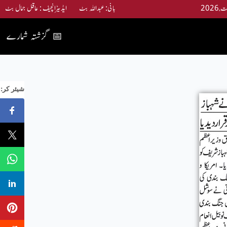
بانی: عبداللہ بٹ ایڈیٹرانچیف : عاقل جمال بٹ
گزشتہ شمارے
📅
:شیئر کر