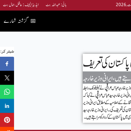
بانی: عبداللہ بٹ ایڈیٹرانچیف : عاقل جمال بٹ
گزشتہ شمارے
📅
:شیئر کر