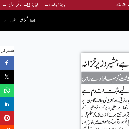
بانی: عبداللہ بٹ ایڈیٹرانچیف : عاقل جمال بٹ
گزشتہ شمارے
📅
:شیئر کر