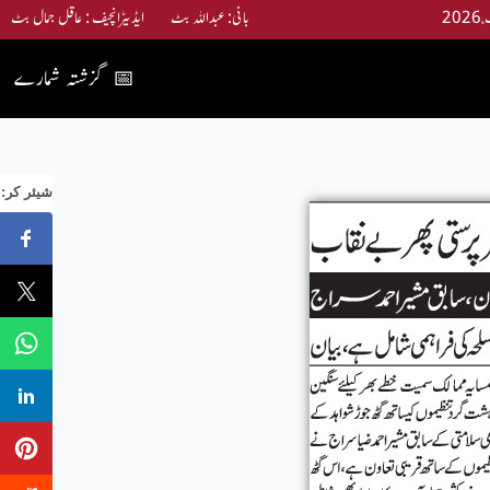
بانی: عبداللہ بٹ ایڈیٹرانچیف : عاقل جمال بٹ
گزشتہ شمارے
📅
:شیئر کر