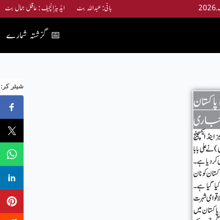
بانی: عبداللہ بٹ ایڈیٹرانچیف : عاقل جمال بٹ
گزشتہ شمارے
📅
:شیئر کر