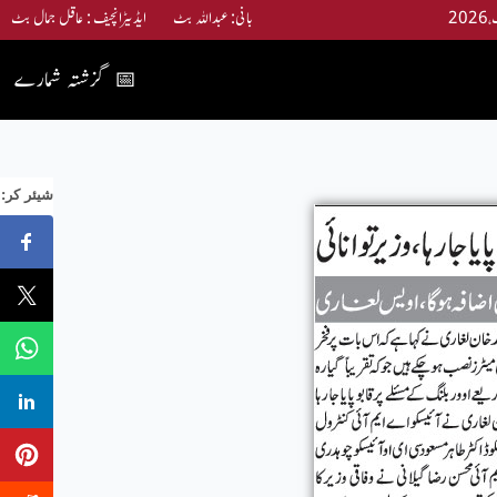
بانی: عبداللہ بٹ ایڈیٹرانچیف : عاقل جمال بٹ
گزشتہ شمارے
📅
:شیئر کر