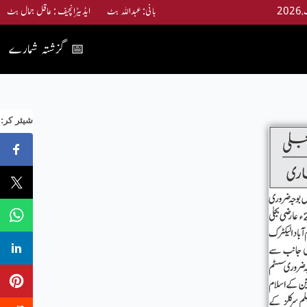
بانی: عبداللہ بٹ ایڈیٹرانچیف : عاقل جمال بٹ
گزشتہ شمارے
📅
:شیئر کر