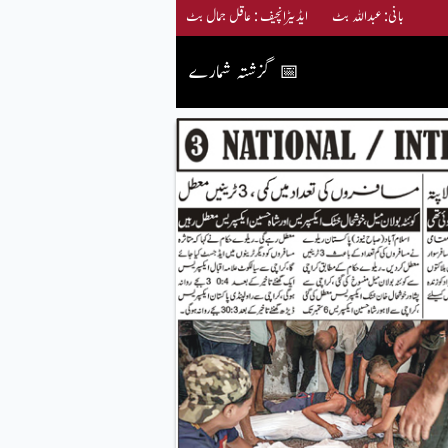
بانی: عبداللہ بٹ ایڈیٹرانچیف : عاقل جمال بٹ
گزشتہ شمارے
📅