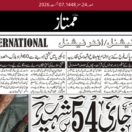
جمعه،24،صفر 1448 ،07 اگست،2026